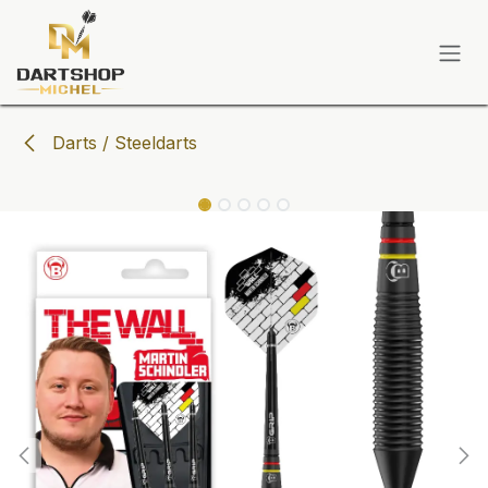
Zum Inhalt springen
Darts / Steeldarts