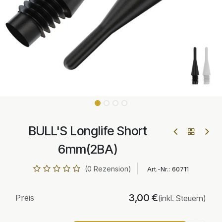
BULL'S Longlife Short
6mm(2BA)
(0 Rezension)
Art.-Nr.:
60711
3,00
€
Preis
(inkl. Steuern)