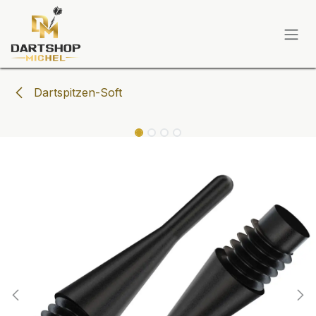
Zum Inhalt springen
Dartspitzen-Soft