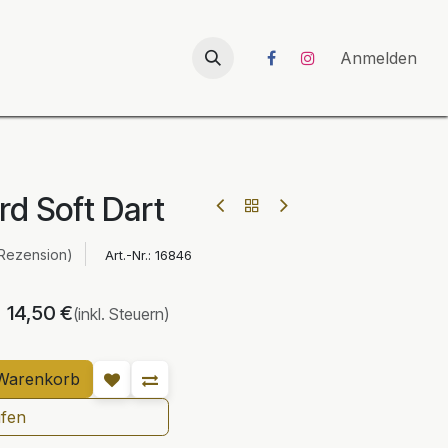
026
UNICORN-Launch 2026
Anmelden
rd Soft Dart
 Rezension)
Art.-Nr.:
16846
14,50
€
(inkl. Steuern)
Warenkorb
ufen