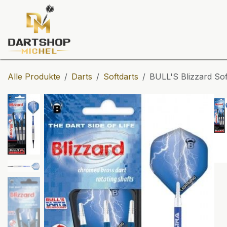
Zum Inhalt springen
Dartscheiben
Darts
Dart-Tu
Alle Produkte
Darts
Softdarts
BULL'S Blizzard Sof