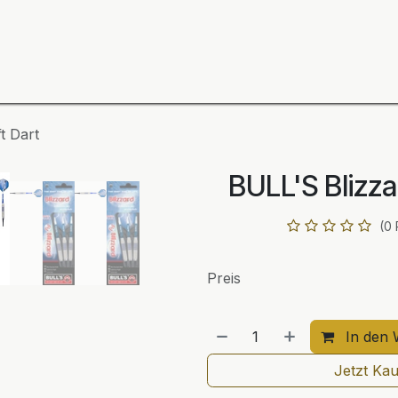
ning
Zubehör
Spieler
BULL´S Markteinführung 2
t Dart
BULL'S Blizza
(0
Preis
In den 
Jetzt Ka