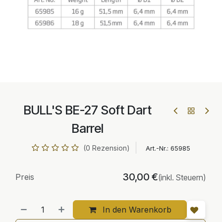
BULL'S BE-27 Soft Dart
Barrel
(0 Rezension)
Art.-Nr.:
65985
30,00
€
Preis
(inkl. Steuern)
In den Warenkorb