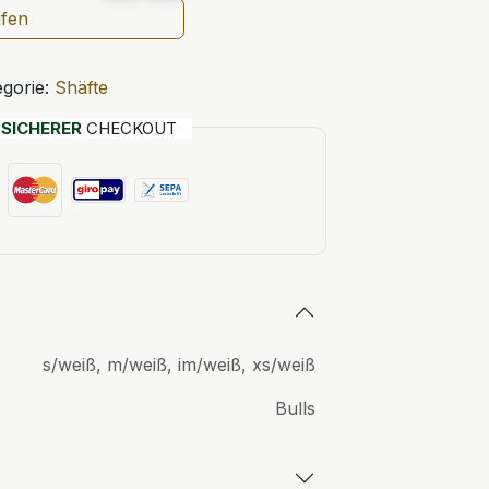
ufen
gorie:
Shäfte
T
SICHERER
CHECKOUT
s/weiß
,
m/weiß
,
im/weiß
,
xs/weiß
Bulls