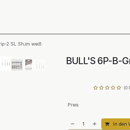
ning
Zubehör
Spieler
BULL´S Markteinführung 2
ip-2 SL Sh.im weiß
BULL'S 6P-B-Gr
(0 
Preis
In den 