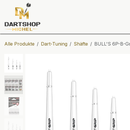
Zum Inhalt springen
Dartscheiben
Darts
Dart-Tu
Alle Produkte
Dart-Tuning
Shäfte
BULL'S 6P-B-Gr