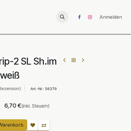
026
UNICORN-Launch 2026
Anmelden
ip-2 SL Sh.im
weiß
Rezension)
Art.-Nr.:
56379
6,70
€
(inkl. Steuern)
Warenkorb