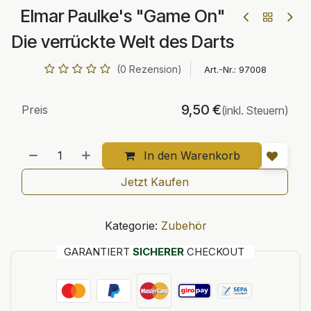
Elmar Paulke's "Game On"
Die verrückte Welt des Darts
(0 Rezension)
Art.-Nr.:
97008
9,50
€
Preis
(inkl. Steuern)
In den Warenkorb
Jetzt Kaufen
Kategorie:
Zubehör
GARANTIERT
SICHERER
CHECKOUT