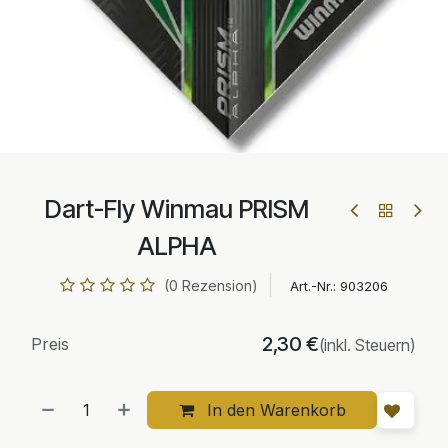
Dart-Fly Winmau PRISM
ALPHA
(0 Rezension)
Art.-Nr.:
903206
2,30
€
Preis
(inkl. Steuern)
In den Warenkorb