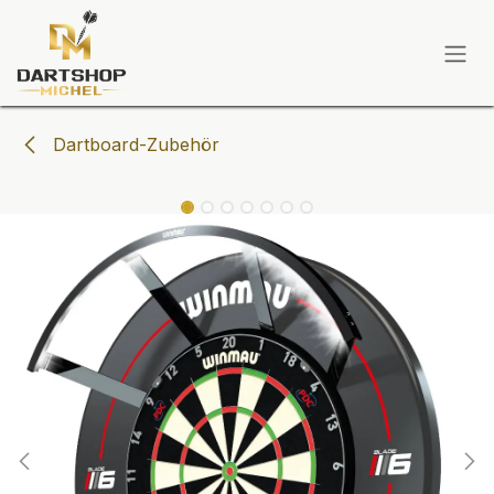
Zum Inhalt springen
Dartboard-Zubehör