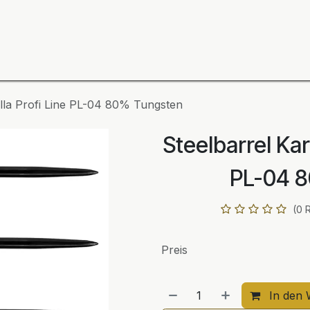
ning
Zubehör
Spieler
BULL´S Markteinführung 2
ella Profi Line PL-04 80% Tungsten
Steelbarrel Kare
PL-04 
(0 
Preis
In den 