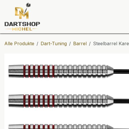
Zum Inhalt springen
Dartscheiben
Darts
Dart-Tu
Alle Produkte
Dart-Tuning
Barrel
Steelbarrel Kar