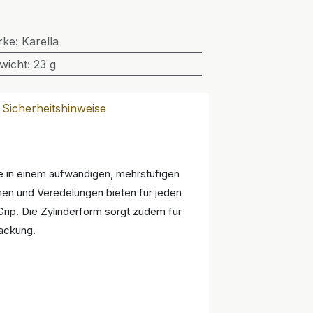
rke
:
Karella
wicht
:
23 g
Sicherheitshinweise
die in einem aufwändigen, mehrstufigen
rmen und Veredelungen bieten für jeden
Grip. Die Zylinderform sorgt zudem für
packung.