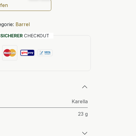
ufen
egorie:
Barrel
T
SICHERER
CHECKOUT
Karella
23 g