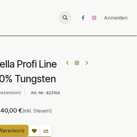
026
UNICORN-Launch 2026
Anmelden
lla Profi Line
80% Tungsten
Rezension)
Art.-Nr.:
822104
40,00
€
(inkl. Steuern)
Warenkorb