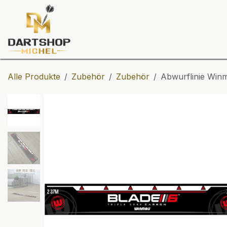
Zum Inhalt springen
Dartscheiben
Darts
Dart-Tu
Alle Produkte
Zubehör
Zubehör
Abwurflinie Win