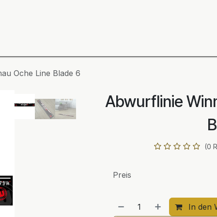
ning
Zubehör
Spieler
BULL´S Markteinführung 2
mau Oche Line Blade 6
Abwurflinie Wi
B
(0 
Preis
In den 