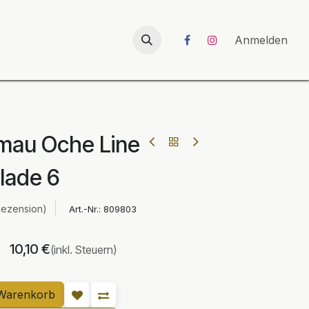
026
UNICORN-Launch 2026
Anmelden
nmau Oche Line
lade 6
Rezension)
Art.-Nr.:
809803
10,10
€
(inkl. Steuern)
Warenkorb