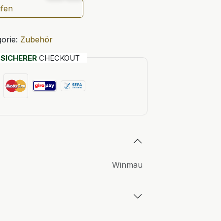
ufen
orie:
Zubehör
T
SICHERER
CHECKOUT
Winmau