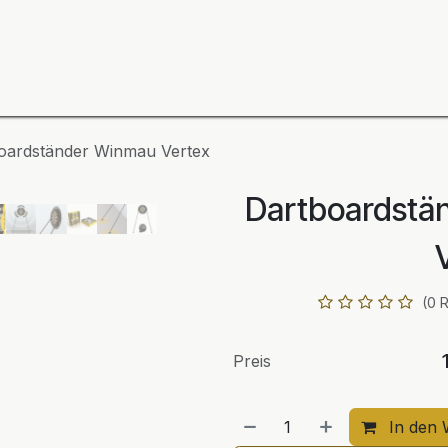
ning
Zubehör
Spieler
BULL´S Markteinführung 2
oardständer Winmau Vertex
Dartboardstä
(0 
Preis
In den 