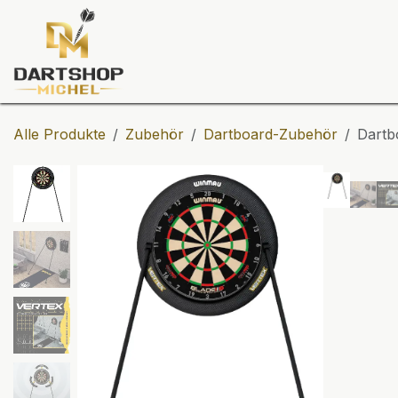
Zum Inhalt springen
Dartscheiben
Darts
Dart-Tu
Alle Produkte
Zubehör
Dartboard-Zubehör
Dartb