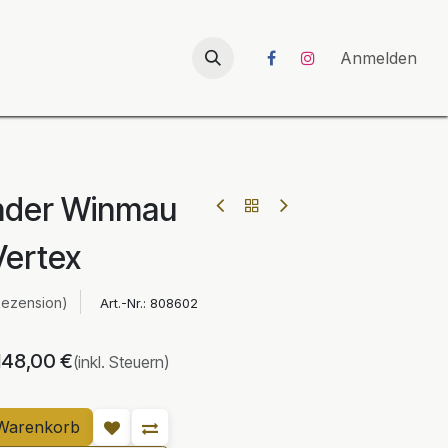
026
UNICORN-Launch 2026
Anmelden
nder Winmau
Vertex
Rezension)
Art.-Nr.:
808602
148,00
€
(inkl. Steuern)
Warenkorb