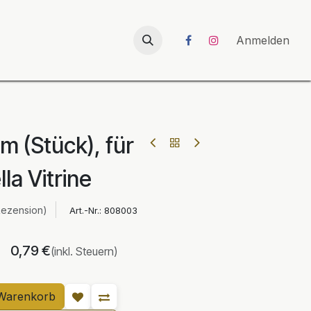
026
UNICORN-Launch 2026
Anmelden
m (Stück), für
lla Vitrine
Rezension)
Art.-Nr.:
808003
0,79
€
(inkl. Steuern)
Warenkorb