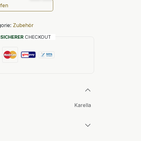
ufen
orie:
Zubehör
T
SICHERER
CHECKOUT
Karella