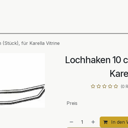
ning
Zubehör
Spieler
BULL´S Markteinführung 2
(Stück), für Karella Vitrine
Lochhaken 10 c
Kare
(0 
Preis
In den 