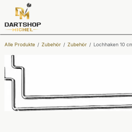
Zum Inhalt springen
Dartscheiben
Darts
Dart-Tu
Alle Produkte
Zubehör
Zubehör
Lochhaken 10 cm 