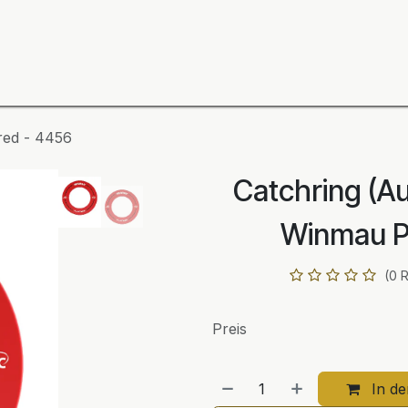
ning
Zubehör
Spieler
BULL´S Markteinführung 2
red - 4456
Catchring (Au
Winmau P
(0 
Preis
In d