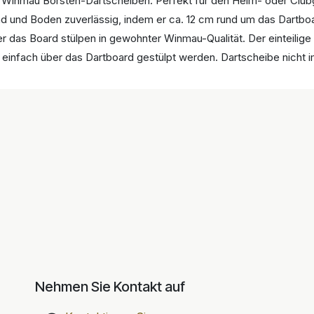
 Winmau Borsten-Dartscheiben. Perfekt für den Heim- oder Clu
d und Boden zuverlässig, indem er ca. 12 cm rund um das Dartboa
r das Board stülpen in gewohnter Winmau-Qualität. Der einteilige
nfach über das Dartboard gestülpt werden. Dartscheibe nicht i
Nehmen Sie Kontakt auf