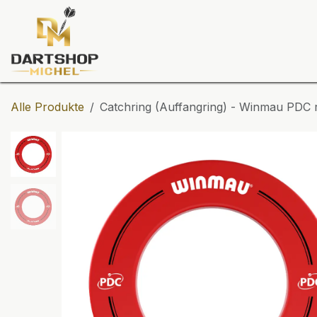
Zum Inhalt springen
Dartscheiben
Darts
Dart-Tu
Alle Produkte
Catchring (Auffangring) - Winmau PDC 