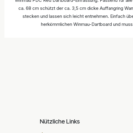
Winmau PDC Red Dartboard-Einfassung. Passend für alle
ca. 68 cm schützt der ca. 3,5 cm dicke Auffangring Wan
stecken und lassen sich leicht entnehmen. Einfach übe
herkömmlichen Winmau-Dartboard und muss ei
Nützliche Links