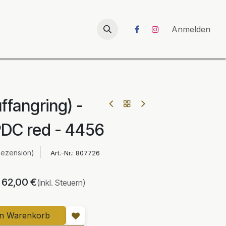
026
UNICORN-Launch 2026
Anmelden
ffangring) -
DC red - 4456
Rezension)
Art.-Nr.:
807726
62,00
€
(inkl. Steuern)
en Warenkorb