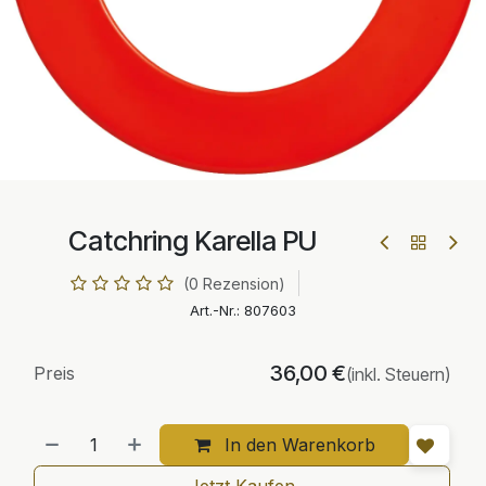
Catchring Karella PU
(0 Rezension)
Art.-Nr.:
807603
36,00
€
Preis
(inkl. Steuern)
In den Warenkorb