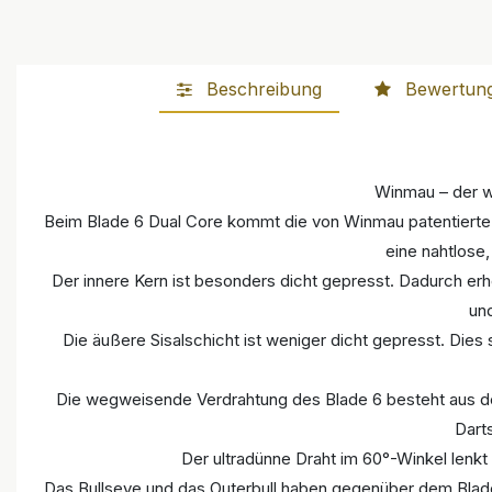
Beschreibung
Bewertun
Winmau – der we
Beim Blade 6 Dual Core kommt die von Winmau patentierte D
eine nahtlose
Der innere Kern ist besonders dicht gepresst. Dadurch er
un
Die äußere Sisalschicht ist weniger dicht gepresst. Dies 
Die wegweisende Verdrahtung des Blade 6 besteht aus dem
Dart
Der ultradünne Draht im 60°-Winkel lenkt 
Das Bullseye und das Outerbull haben gegenüber dem Blad