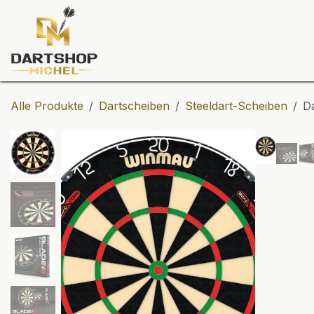
Zum Inhalt springen
Dartscheiben
Darts
Dart-Tu
Alle Produkte
Dartscheiben
Steeldart-Scheiben
D