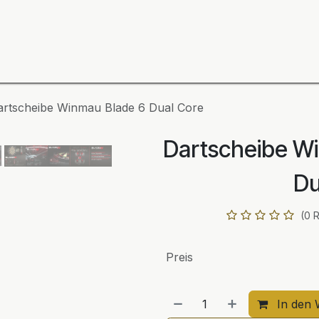
ning
Zubehör
Spieler
BULL´S Markteinführung 2
artscheibe Winmau Blade 6 Dual Core
Dartscheibe W
Du
(0 
Preis
In den 