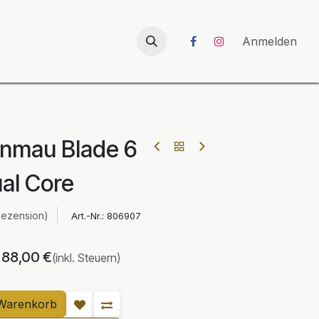
026
UNICORN-Launch 2026
Anmelden
inmau Blade 6
al Core
Rezension)
Art.-Nr.:
806907
88,00
€
(inkl. Steuern)
Warenkorb