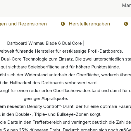
Mar
gen und Rezensionen
Herstellerangaben
Dartboard Winmau Blade 6 Dual Core |
ltweit führende Hersteller für erstklassige Profi-Dartboards.
ual-Core Technologie zum Einsatz. Die zwei unterschiedlich sta
, gut sichtbare Spieloberfläche und für höhere Punktestände.
höht sich der Widerstand unterhalb der Oberfläche, wodurch übers
d die Haltbarkeit des Dartboards verbessert wird.
sorgt für einen reduzierten Oberflächenwiderstand und damit für ei
geringer Abprallquote.
 neuesten Density Control™-Draht, der für eine optimale Faserd
s in den Double-, Triple- und Bullseye-Zonen sorgt.
die Darts in den Trefferbereich und verringert deutlich die Zahl de
e 5 einen 25% dünneren Draht. Dadurch ergeben sich noch größe