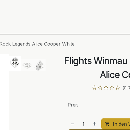
ning
Zubehör
Spieler
BULL´S Markteinführung 2
 Rock Legends Alice Cooper White
Flights Winmau
Alice 
(0 
Preis
In den 