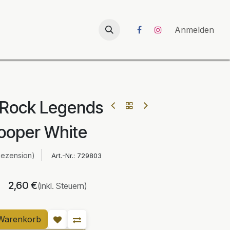
026
UNICORN-Launch 2026
Anmelden
 Rock Legends
Cooper White
Rezension)
Art.-Nr.:
729803
2,60
€
(inkl. Steuern)
Warenkorb