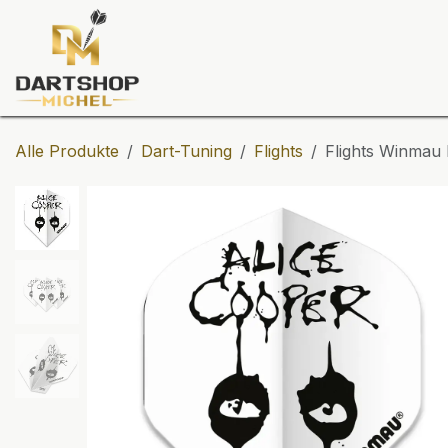
Zum Inhalt springen
Dartscheiben
Darts
Dart-Tu
Alle Produkte
Dart-Tuning
Flights
Flights Winmau