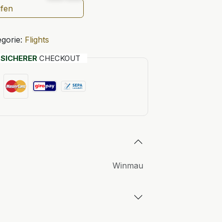
ufen
gorie:
Flights
T
SICHERER
CHECKOUT
Winmau