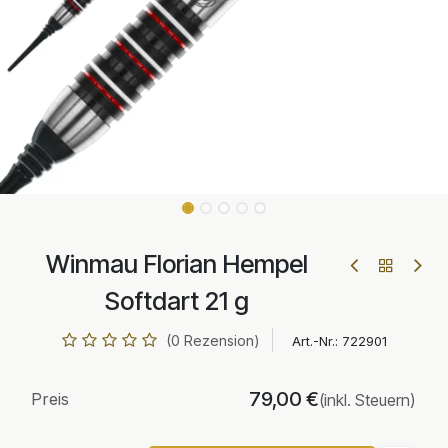
Winmau Florian Hempel
Softdart 21 g
(0 Rezension)
Art.-Nr.:
722901
79,00
€
Preis
(inkl. Steuern)