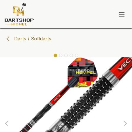
Zum Inhalt springen
Darts / Softdarts