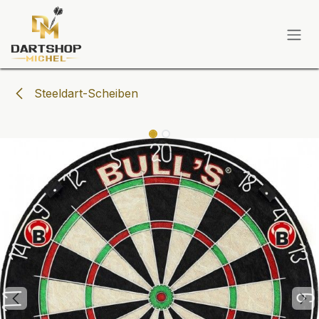
Zum Inhalt springen
Steeldart-Scheiben