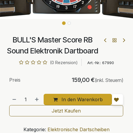
BULL'S Master Score RB
Sound Elektronik Dartboard
(0 Rezension)
Art.-Nr.:
67990
159,00
€
Preis
(inkl. Steuern)
In den Warenkorb
Jetzt Kaufen
Kategorie:
Elektronische Dartscheiben