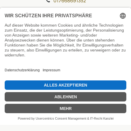
017668691352
Unsere Prüfsiegel