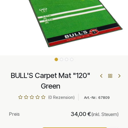
BULL'S Carpet Mat "120"
Green
(0 Rezension)
Art.-Nr.:
67809
34,00
€
Preis
(inkl. Steuern)