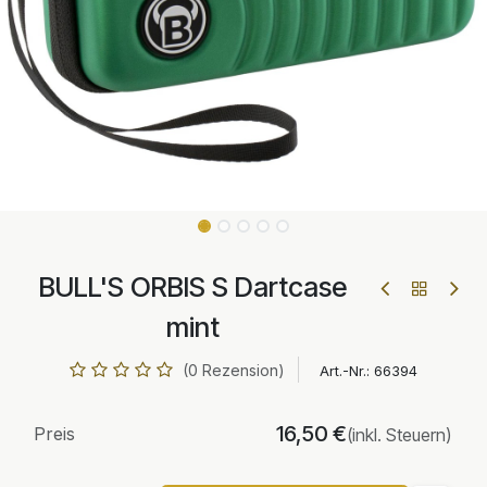
BULL'S ORBIS S Dartcase
mint
(0 Rezension)
Art.-Nr.:
66394
16,50
€
Preis
(inkl. Steuern)