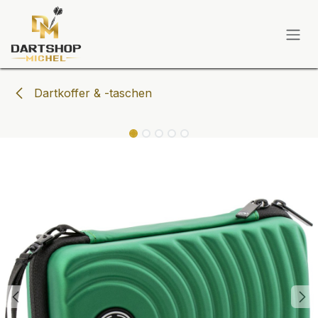
Zum Inhalt springen
Dartkoffer & -taschen