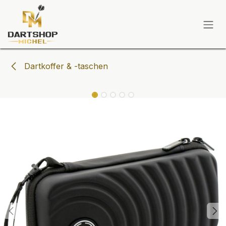
Zum Inhalt springen
Dartkoffer & -taschen