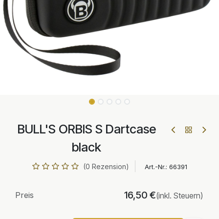
BULL'S ORBIS S Dartcase
black
(0 Rezension)
Art.-Nr.:
66391
16,50
€
Preis
(inkl. Steuern)