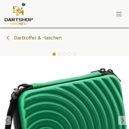
Zum Inhalt springen
Dartkoffer & -taschen