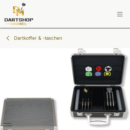
Zum Inhalt springen
Dartkoffer & -taschen