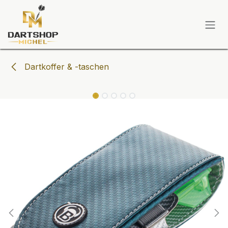
Zum Inhalt springen
Dartkoffer & -taschen