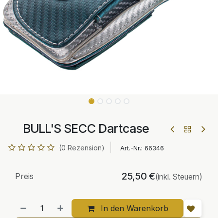
BULL'S SECC Dartcase
(0 Rezension)
Art.-Nr.:
66346
25,50
€
Preis
(inkl. Steuern)
In den Warenkorb