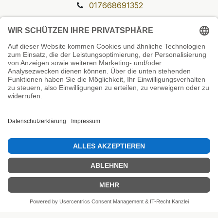
017668691352
Unsere Prüfsiegel