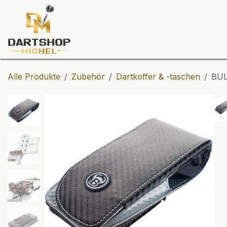
Zum Inhalt springen
Dartscheiben
Darts
Dart-Tu
Alle Produkte
Zubehör
Dartkoffer & -taschen
BUL