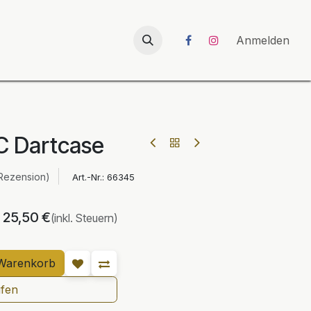
026
UNICORN-Launch 2026
Anmelden
C Dartcase
Rezension)
Art.-Nr.:
66345
25,50
€
(inkl. Steuern)
Warenkorb
ufen