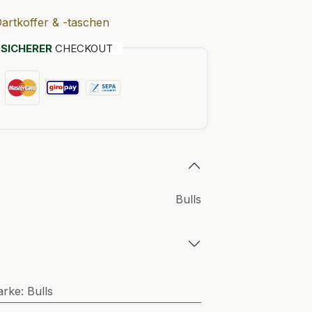
artkoffer & -taschen
T
SICHERER
CHECKOUT
Bulls
arke
:
Bulls