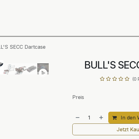
ning
Zubehör
Spieler
BULL´S Markteinführung 2
L'S SECC Dartcase
BULL'S SEC
(0 
Preis
In den 
Jetzt Ka