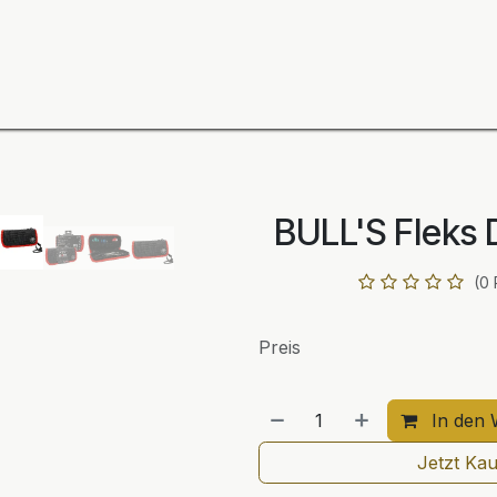
ning
Zubehör
Spieler
BULL´S Markteinführung 2
BULL'S Fleks 
(0
Preis
In den 
Jetzt Ka