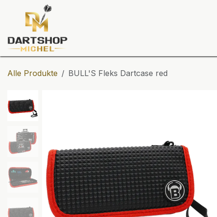
Zum Inhalt springen
Dartscheiben
Darts
Dart-Tu
Alle Produkte
BULL'S Fleks Dartcase red