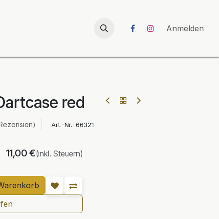
026
UNICORN-Launch 2026
Anmelden
Dartcase red
 Rezension)
Art.-Nr.:
66321
11,00
€
(inkl. Steuern)
Warenkorb
ufen