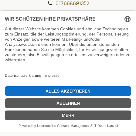
017668691352
Unsere Prüfsiegel