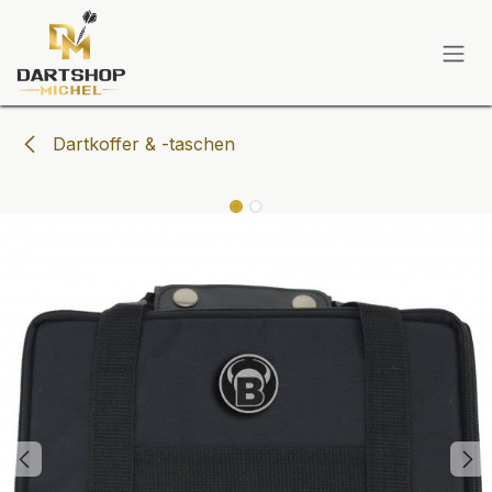
Zum Inhalt springen
Dartkoffer & -taschen