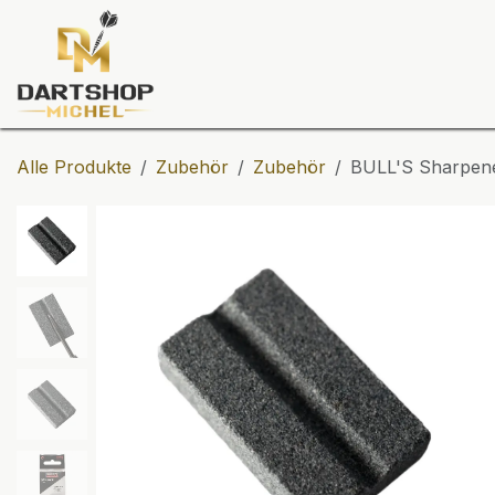
Zum Inhalt springen
Dartscheiben
Darts
Dart-Tu
Alle Produkte
Zubehör
Zubehör
BULL'S Sharpene