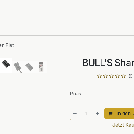
ning
Zubehör
Spieler
BULL´S Markteinführung 2
r Flat
BULL'S Shar
(0
Preis
In den 
Jetzt Ka