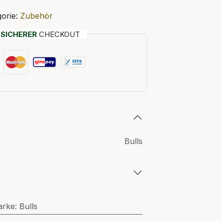
orie:
Zubehör
T
SICHERER
CHECKOUT
Bulls
arke
:
Bulls