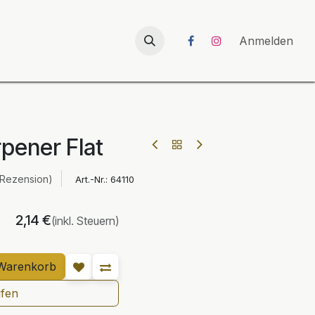
026
UNICORN-Launch 2026
Anmelden
pener Flat
 Rezension)
Art.-Nr.:
64110
2,14
€
(inkl. Steuern)
Warenkorb
ufen