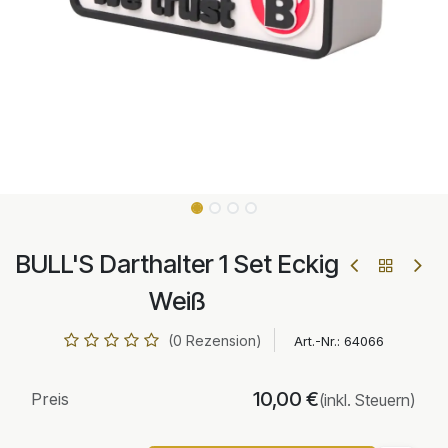
BULL'S Darthalter 1 Set Eckig
Weiß
(0 Rezension)
Art.-Nr.:
64066
10,00
€
Preis
(inkl. Steuern)