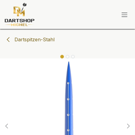
Zum Inhalt springen
Dartspitzen-Stahl