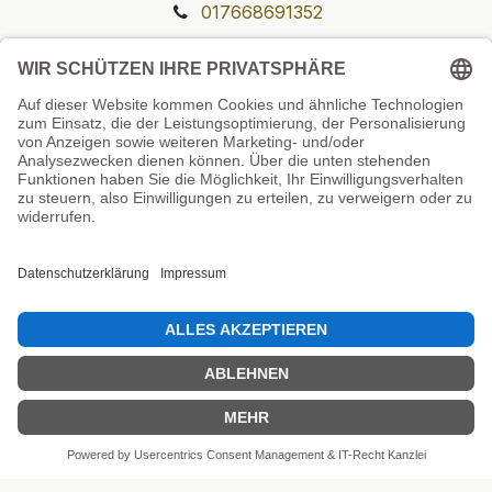
017668691352
Unsere Prüfsiegel