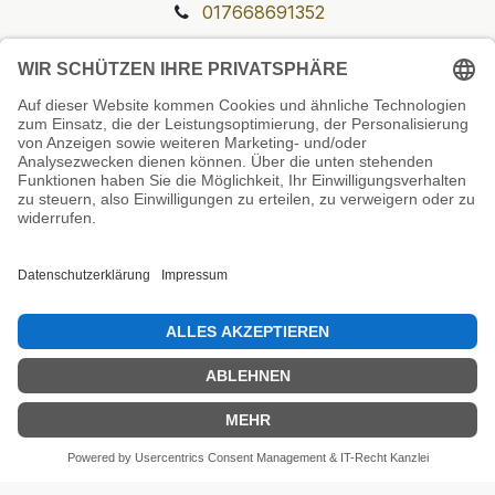
017668691352
Unsere Prüfsiegel