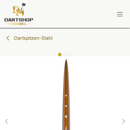
Zum Inhalt springen
Dartspitzen-Stahl