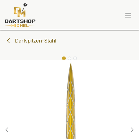
Zum Inhalt springen
Dartspitzen-Stahl