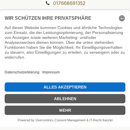
017668691352
Unsere Prüfsiegel