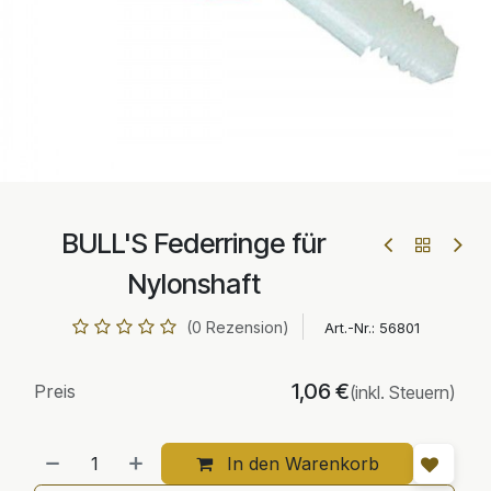
BULL'S Federringe für
Nylonshaft
(0 Rezension)
Art.-Nr.:
56801
1,06
€
Preis
(inkl. Steuern)
In den Warenkorb