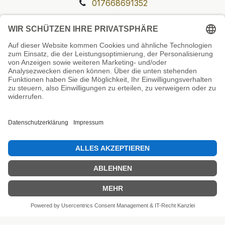
017668691352
Unsere Prüfsiegel