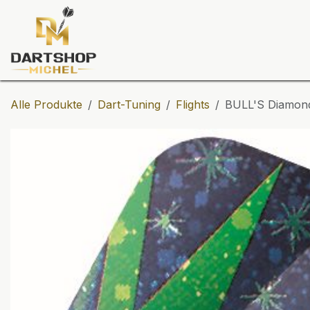
Zum Inhalt springen
Dartscheiben
Darts
Dart-Tu
Alle Produkte
Dart-Tuning
Flights
BULL'S Diamond