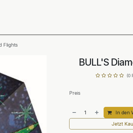
ning
Zubehör
Spieler
BULL´S Markteinführung 2
 Flights
BULL'S Diam
(0 
Preis
In den 
Jetzt Ka