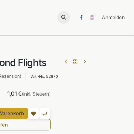
026
UNICORN-Launch 2026
Anmelden
ond Flights
Rezension)
Art.-Nr.:
52870
1,01
€
(inkl. Steuern)
Warenkorb
ufen