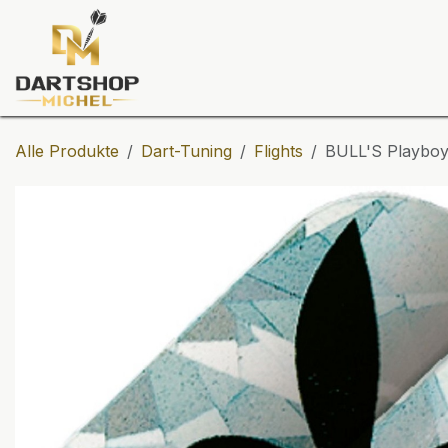
Zum Inhalt springen
Dartscheiben
Darts
Dart-Tu
Alle Produkte
Dart-Tuning
Flights
BULL'S Playboy 