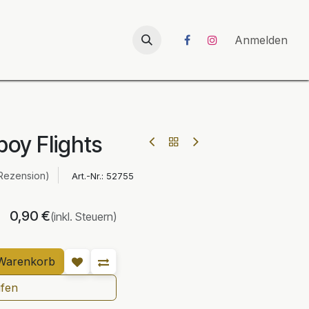
026
UNICORN-Launch 2026
Anmelden
boy Flights
Rezension)
Art.-Nr.:
52755
0,90
€
(inkl. Steuern)
Warenkorb
ufen