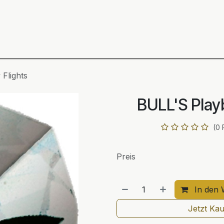
ning
Zubehör
Spieler
BULL´S Markteinführung 2
Flights
BULL'S Play
(0 
Preis
In den 
Jetzt Ka