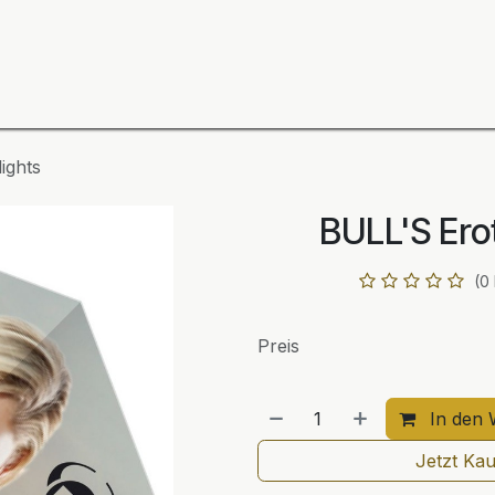
ning
Zubehör
Spieler
BULL´S Markteinführung 2
ights
BULL'S Erot
(0
Preis
In den 
Jetzt Ka