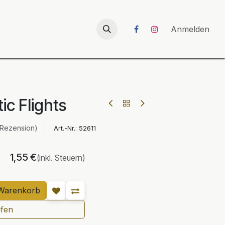
026
UNICORN-Launch 2026
Anmelden
ic Flights
 Rezension)
Art.-Nr.:
52611
1,55
€
(inkl. Steuern)
Warenkorb
ufen