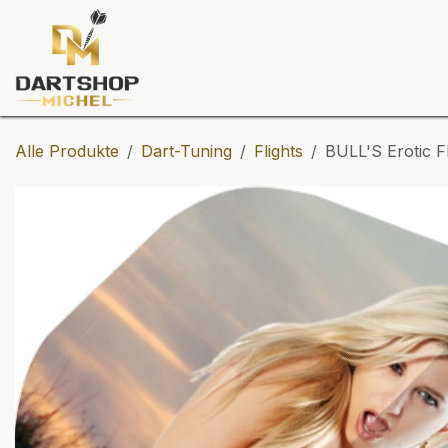
Zum Inhalt springen
Dartscheiben
Darts
Dart-Tu
Alle Produkte
Dart-Tuning
Flights
BULL'S Erotic Fl