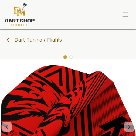
Zum Inhalt springen
Dart-Tuning / Flights