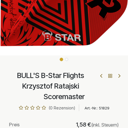
BULL'S B-Star Flights
Krzysztof Ratajski
Scoremaster
(0 Rezension)
Art.-Nr.:
51829
1,58
€
Preis
(inkl. Steuern)