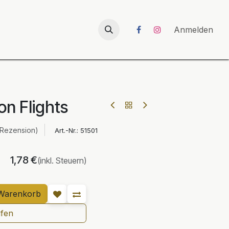
026
UNICORN-Launch 2026
Anmelden
on Flights
 Rezension)
Art.-Nr.:
51501
1,78
€
(inkl. Steuern)
Warenkorb
ufen