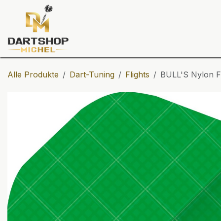
Zum Inhalt springen
Dartscheiben
Darts
Dart-Tu
Alle Produkte
Dart-Tuning
Flights
BULL'S Nylon Fl