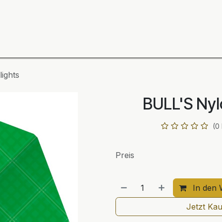
ning
Zubehör
Spieler
BULL´S Markteinführung 2
ights
BULL'S Nyl
(0
Preis
In den 
Jetzt Ka