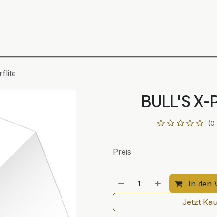
ning
Zubehör
Spieler
BULL´S Markteinführung 2
flite
BULL'S X-P
(0
Preis
In den 
Jetzt Ka