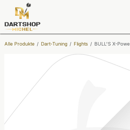
Zum Inhalt springen
Dartscheiben
Darts
Dart-Tu
Alle Produkte
Dart-Tuning
Flights
BULL'S X-Power