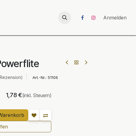
026
UNICORN-Launch 2026
Anmelden
owerflite
 Rezension)
Art.-Nr.:
51106
1,78
€
(inkl. Steuern)
Warenkorb
ufen