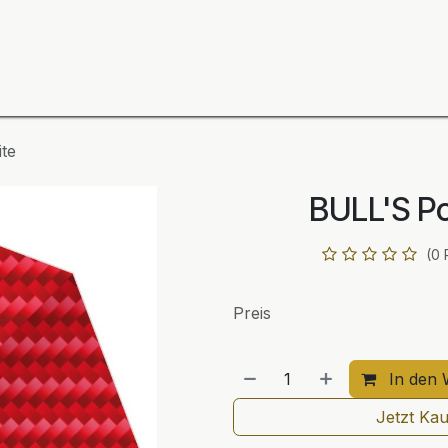
ning
Zubehör
Spieler
BULL´S Markteinführung 2
te
BULL'S Po
(0 
Preis
In den 
Jetzt Ka