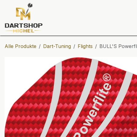
Zum Inhalt springen
Dartscheiben
Darts
Dart-Tu
Alle Produkte
Dart-Tuning
Flights
BULL'S Powerfli