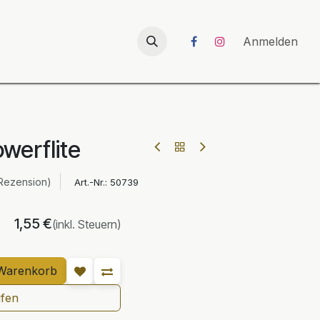
026
UNICORN-Launch 2026
Anmelden
werflite
Rezension)
Art.-Nr.:
50739
1,55
€
(inkl. Steuern)
Warenkorb
ufen