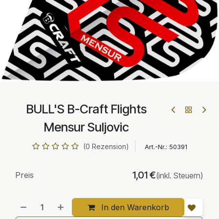
BULL'S B-Craft Flights
Mensur Suljovic
(0 Rezension)
Art.-Nr.:
50391
1,01
€
Preis
(inkl. Steuern)
In den Warenkorb