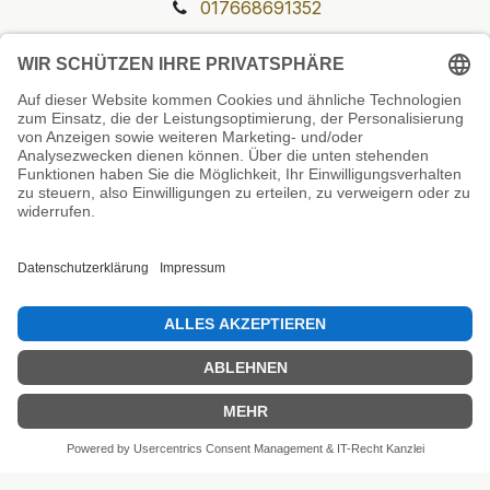
017668691352
Unsere Prüfsiegel