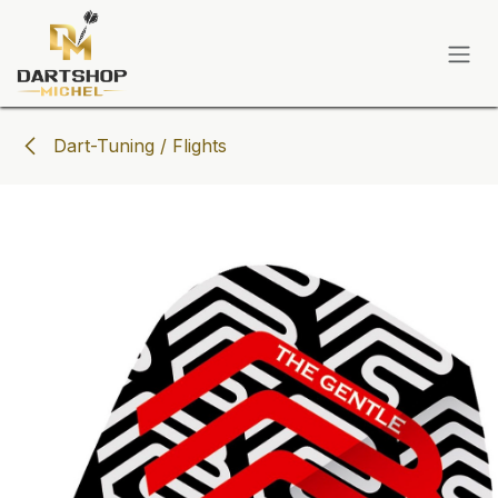
Zum Inhalt springen
Dart-Tuning / Flights