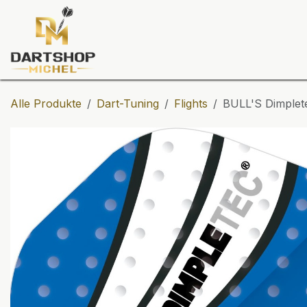
Zum Inhalt springen
Dartscheiben
Darts
Dart-Tu
Alle Produkte
Dart-Tuning
Flights
BULL'S Dimplete