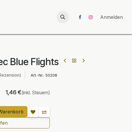
026
UNICORN-Launch 2026
Anmelden
c Blue Flights
Rezension)
Art.-Nr.:
50208
1,46
€
(inkl. Steuern)
Warenkorb
ufen