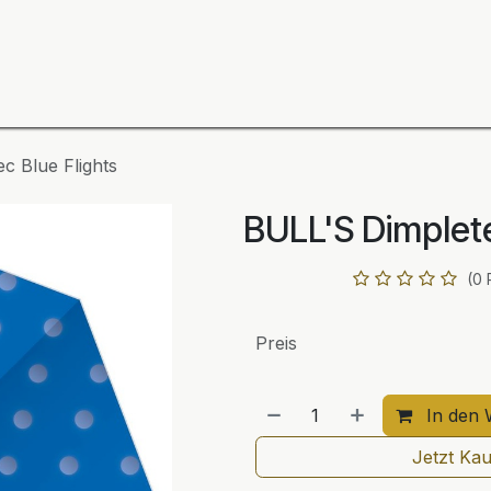
ning
Zubehör
Spieler
BULL´S Markteinführung 2
c Blue Flights
BULL'S Dimplete
(0 
Preis
In den 
Jetzt Ka