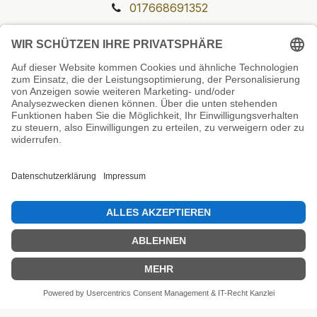
017668691352
Unsere Prüfsiegel