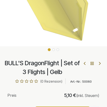
BULL'S DragonFlight | Set of
3 Flights | Gelb
(0 Rezension)
Art.-Nr.:
50060
5,10
€
Preis
(inkl. Steuern)