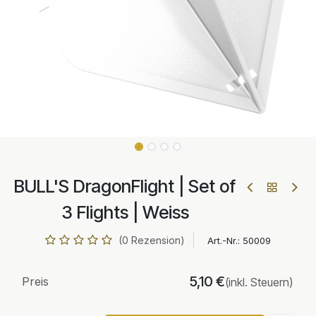
BULL'S DragonFlight | Set of
3 Flights | Weiss
(0 Rezension)
Art.-Nr.:
50009
5,10
€
Preis
(inkl. Steuern)