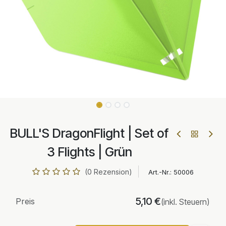
BULL'S DragonFlight | Set of
3 Flights | Grün
(0 Rezension)
Art.-Nr.:
50006
5,10
€
Preis
(inkl. Steuern)