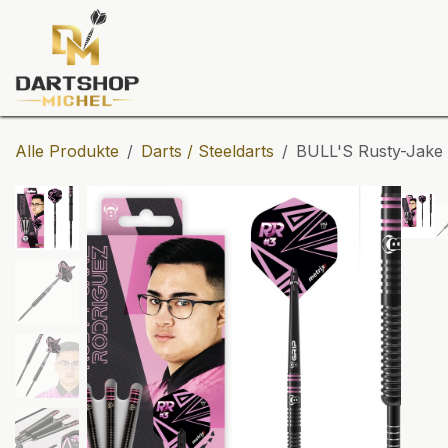
Zum Inhalt springen
Dartscheiben
Darts
Dart-Tu
Alle Produkte
Darts / Steeldarts
BULL'S Rusty-Jake 