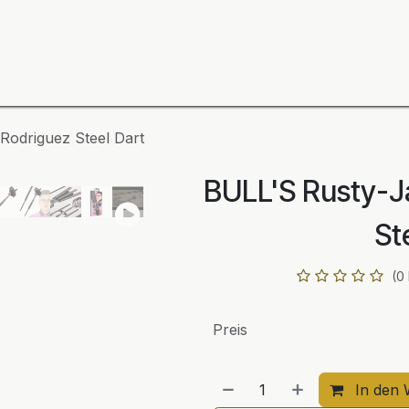
ning
Zubehör
Spieler
BULL´S Markteinführung 2
Rodriguez Steel Dart
BULL'S Rusty-J
St
(0
Preis
In den 