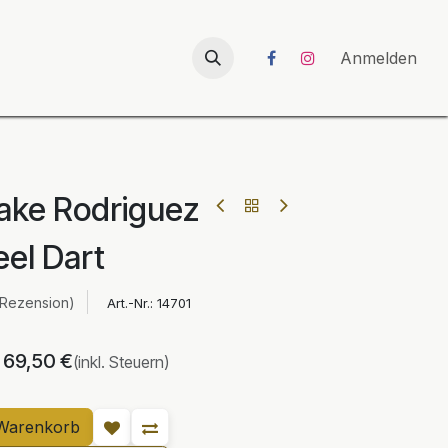
026
UNICORN-Launch 2026
Anmelden
ake Rodriguez
eel Dart
 Rezension)
Art.-Nr.:
14701
69,50
€
(inkl. Steuern)
Warenkorb