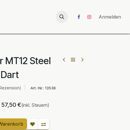
026
UNICORN-Launch 2026
Anmelden
r MT12 Steel
Dart
 Rezension)
Art.-Nr.:
13538
57,50
€
(inkl. Steuern)
Warenkorb