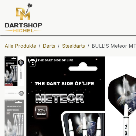
Zum Inhalt springen
Dartscheiben
Darts
Dart-Tu
Alle Produkte
Darts
Steeldarts
BULL'S Meteor MT1