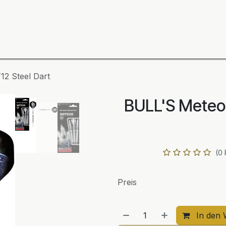
ning
Zubehör
Spieler
BULL´S Markteinführung 2
2 Steel Dart
BULL'S Meteo
(0
Preis
In den 